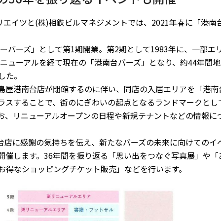
エイツと(株)相鉄ビルマネジメントでは、2021年春に「港南台
。
ーバーズ」として第1期開業。第2期として1983年に、一部エ
リニューアルを経て現在の「港南台バーズ」となり、約44年間
した。
)に髙島屋港南台店が閉館するのに伴い、同店の入居エリアを「港南
ラスすることで、街のにぎわいの起点となるランドマークとし
お、リニューアルオープンの日程や新規テナントなどの情報に
南台店に感謝の気持ちを伝え、新たなバーズの未来に向けてのイ
開催します。36年間を振り返る「思い出をつなぐ写真展」や「
お得なショッピングチケット販売」などを行います。