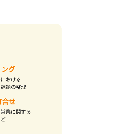
ィング
務における
や課題の整理
打合せ
や営業に関する
など