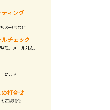
ーティング
や
進捗の報告など
ールチェック
容整理、メール対応、
巡回による
との打合せ
ての連携強化