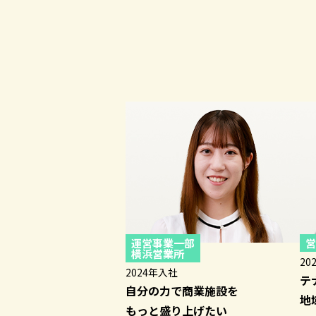
運営事業一部
営
横浜営業所
20
2024年入社
テ
自分の力で商業施設を
地
もっと盛り上げたい